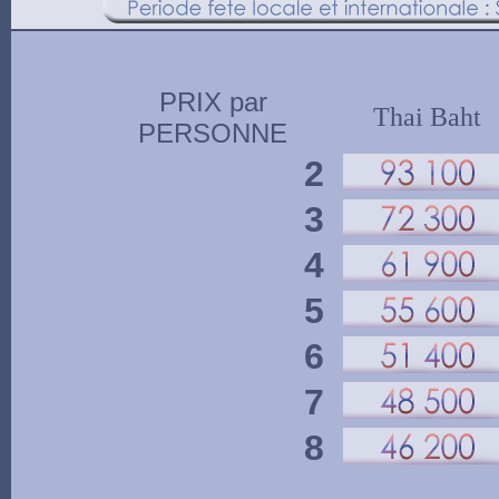
PRIX par
Thai Baht
PERSONNE
2
3
4
5
6
7
8